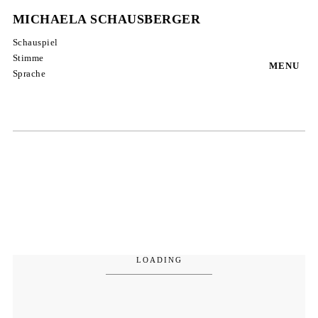
MICHAELA SCHAUSBERGER
Schauspiel
Stimme
MENU
Sprache
alle
2026
2025
2024
2023
2022
2021
2020
2019
2018
2017
2016
2015
2014
2013
2012
2011-2005
LOADING