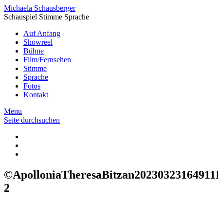
Michaela Schausberger
Schauspiel Stimme Sprache
Auf Anfang
Showreel
Bühne
Film/Fernsehen
Stimme
Sprache
Fotos
Kontakt
Menu
Seite durchsuchen
©ApolloniaTheresaBitzan2023032316491
2