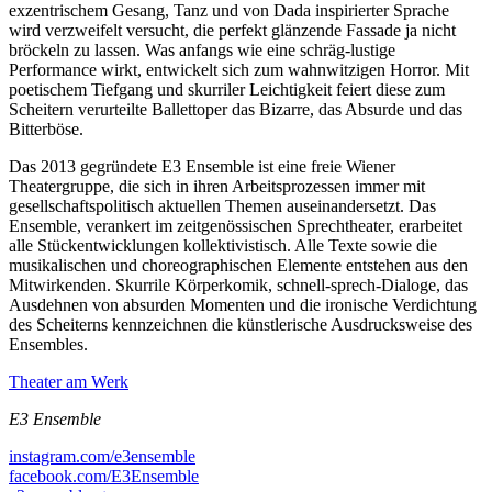
exzentrischem Gesang, Tanz und von Dada inspirierter Sprache
wird verzweifelt versucht, die perfekt glänzende Fassade ja nicht
bröckeln zu lassen. Was anfangs wie eine schräg-lustige
Performance wirkt, entwickelt sich zum wahnwitzigen Horror. Mit
poetischem Tiefgang und skurriler Leichtigkeit feiert diese zum
Scheitern verurteilte Ballettoper das Bizarre, das Absurde und das
Bitterböse.
Das 2013 gegründete E3 Ensemble ist eine freie Wiener
Theatergruppe, die sich in ihren Arbeitsprozessen immer mit
gesellschaftspolitisch aktuellen Themen auseinandersetzt. Das
Ensemble, verankert im zeitgenössischen Sprechtheater, erarbeitet
alle Stückentwicklungen kollek­tivistisch. Alle Texte sowie die
musika­lischen und choreographischen Elemente entstehen aus den
Mitwirkenden. Skurrile Körperkomik, schnell-sprech-Dialoge, das
Ausdehnen von absurden Momenten und die ironische Verdichtung
des Scheiterns kennzeichnen die künstlerische Ausdrucks­weise des
Ensembles.
Theater am Werk
E3 Ensemble
instagram.com/e3ensemble
facebook.com/E3Ensemble